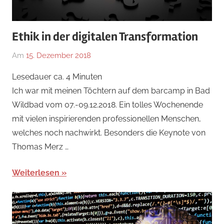
Ethik in der digitalen Transformation
Am
15. Dezember 2018
Von
In
tom
Blog
,
Lesedauer ca.
4
Minuten
mittelbach
Digitales
,
Ich war mit meinen Töchtern auf dem barcamp in Bad
Ethik
,
Wildbad vom 07.-09.12.2018. Ein tolles Wochenende
Lehrende
,
mit vielen inspirierenden professionellen Menschen,
Politisches
welches noch nachwirkt. Besonders die Keynote von
Thomas Merz …
Weiterlesen