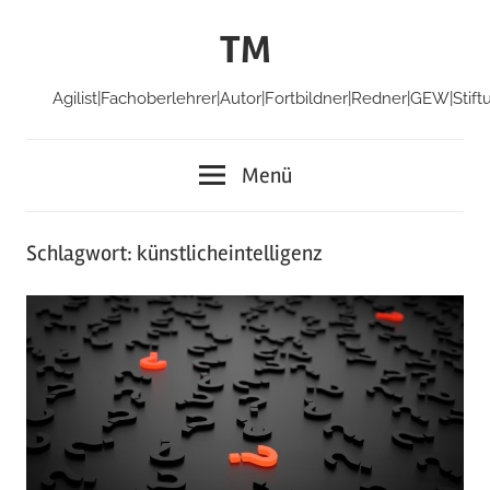
Zum
TM
Inhalt
springen
Agilist|Fachoberlehrer|Autor|Fortbildner|Redner|GEW|Stift
Menü
Schlagwort:
künstlicheintelligenz