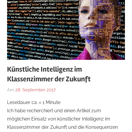
Künstliche Intelligenz im
Klassenzimmer der Zukunft
Am
28. September 2017
Von
In
tom
Blog
,
Lesedauer ca.
< 1
Minute
mittelbach
Digitales
,
Ich habe recherchiert und einen Artikel zum
Lehrende
,
möglichen Einsatz von künstlicher Intelligenz im
Politisches
Klassenzimmer der Zukunft und die Konsequenzen